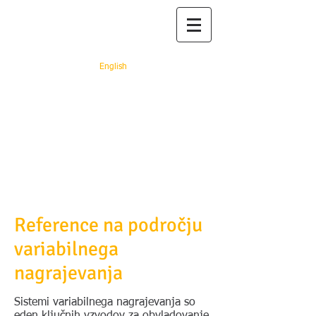
Prof. dr. Adriana
Rejc Buhovac
English
"You rest, you rust" (Ray
Arcel)
Reference na področju
variabilnega
nagrajevanja
Sistemi variabilnega nagrajevanja so