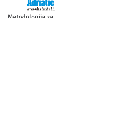
Metodologija za
spremljanje delovne
uspešnosti zaposlenih
na individualnih
pogodbah
Že leta 2004 smo na Ekonomski fakulteti z
ekipo strokovnjakov pomagali zavarovalnici
Adriatic razviti sodoben sistem variabilnega
nagrajevanja, v katerega so bili vključeni vsi
zaposleni in vsi vodje.
© 2014 by Adriana Rejc
Buhovac.